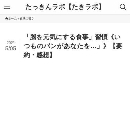
たっきんラボ【たきラボ】
ホーム
冒険の書
「脳を元気にする食事」習慣《い
2021
つものパンがあなたを…」》【要
5/05
約・感想】